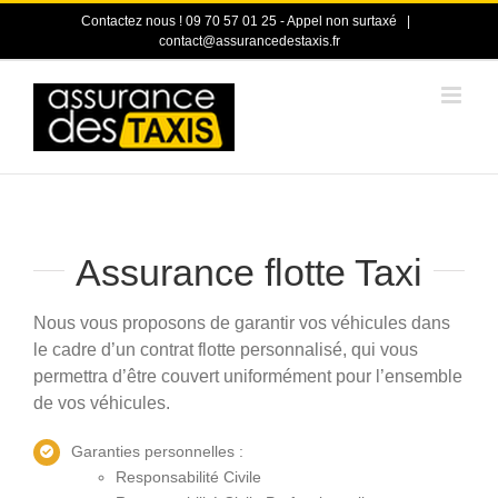
Passer
Contactez nous ! 09 70 57 01 25 - Appel non surtaxé
|
au
contact@assurancedestaxis.fr
contenu
Assurance flotte Taxi
Nous vous proposons de garantir vos véhicules dans
le cadre d’un contrat flotte personnalisé, qui vous
permettra d’être couvert uniformément pour l’ensemble
de vos véhicules.
Garanties personnelles :
Responsabilité Civile