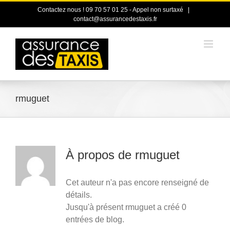
Passer
Contactez nous ! 09 70 57 01 25 - Appel non surtaxé
|
au
contact@assurancedestaxis.fr
contenu
rmuguet
À propos de
rmuguet
Cet auteur n'a pas encore renseigné de
détails.
Jusqu'à présent rmuguet a créé 0
entrées de blog.